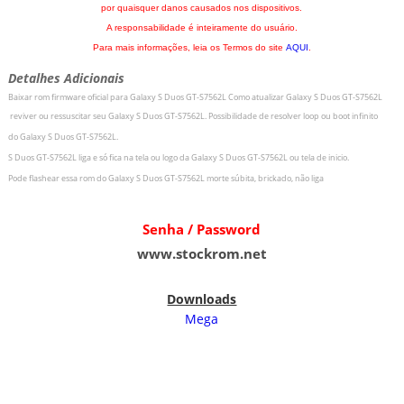
por quaisquer danos causados nos dispositivos.
A responsabilidade é inteiramente do usuário.
Para mais informações, leia os Termos do site
AQUI
.
Detalhes Adicionais
Baixar rom firmware oficial para
Galaxy S Duos GT-S7562L
Como atualizar
Galaxy S Duos GT-S7562L
r
eviver ou ressuscitar seu
Galaxy S Duos GT-S7562L
.
Possibilidade de resolver loop ou boot infinito
do
Galaxy S Duos GT-S7562L
.
S Duos GT-S7562L
liga e só fica na tela ou logo da
Galaxy S Duos GT-S7562L
ou tela de inicio.
Pode flashear essa rom do
Galaxy S Duos GT-S7562L
morte súbita, brickado, não liga
Senha / Password
www.stockrom.net
Downloads
Mega