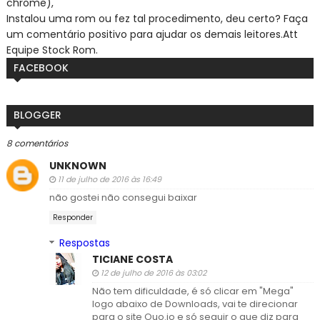
chrome),
Instalou uma rom ou fez tal procedimento, deu certo? Faça
um comentário positivo para ajudar os demais leitores.
Att
Equipe Stock Rom.
FACEBOOK
BLOGGER
8 comentários
UNKNOWN
11 de julho de 2016 às 16:49
não gostei não consegui baixar
Responder
Respostas
TICIANE COSTA
12 de julho de 2016 às 03:02
Não tem dificuldade, é só clicar em "Mega"
logo abaixo de Downloads, vai te direcionar
para o site Ouo.io e só seguir o que diz para