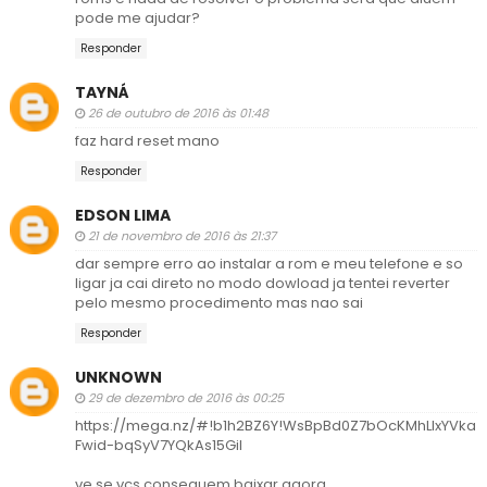
pode me ajudar?
Responder
TAYNÁ
26 de outubro de 2016 às 01:48
faz hard reset mano
Responder
EDSON LIMA
21 de novembro de 2016 às 21:37
dar sempre erro ao instalar a rom e meu telefone e so
ligar ja cai direto no modo dowload ja tentei reverter
pelo mesmo procedimento mas nao sai
Responder
UNKNOWN
29 de dezembro de 2016 às 00:25
https://mega.nz/#!b1h2BZ6Y!WsBpBd0Z7bOcKMhLlxYVka
Fwid-bqSyV7YQkAs15GiI
ve se vcs conseguem baixar agora