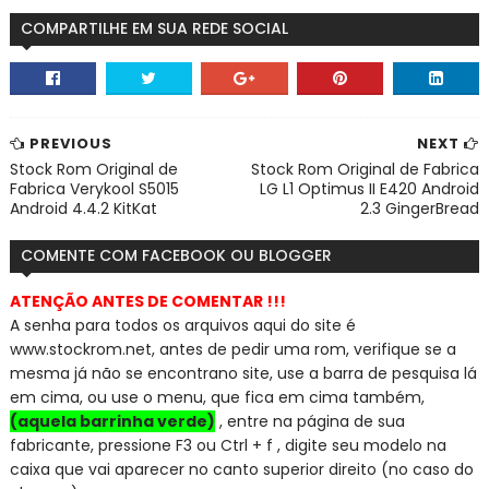
COMPARTILHE EM SUA REDE SOCIAL
PREVIOUS
NEXT
Stock Rom Original de
Stock Rom Original de Fabrica
Fabrica Verykool S5015
LG L1 Optimus II E420 Android
Android 4.4.2 KitKat
2.3 GingerBread
COMENTE COM FACEBOOK OU BLOGGER
ATENÇÃO ANTES DE COMENTAR !!!
A senha para todos os arquivos aqui do site é
www.stockrom.net, a
ntes de pedir uma rom, verifique se a
mesma já não se encontra
no site, use a barra de pesquisa lá
em cima, ou use o menu, que fica em cima também,
(aquela barrinha verde)
, entre na página de sua
fabricante, pressione F3 ou Ctrl + f , digite seu modelo na
caixa que vai aparecer no canto superior direito (no caso do