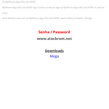
do
MyPhone Agua Rio Lite S4700
.
MyPhone Agua Rio Lite S4700
liga e só fica na tela ou logo da
MyPhone Agua Rio Lite S4700
ou tela de
inicio.
Pode flashear essa rom do
MyPhone Agua Rio Lite S4700
morte súbita, brickado, não liga
Senha / Password
www.stockrom.net
Downloads
Mega