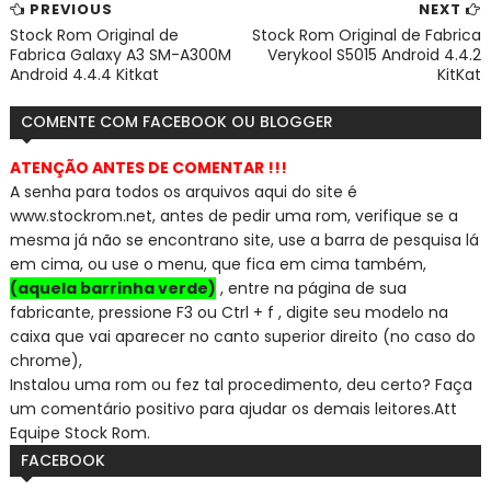
PREVIOUS
NEXT
Stock Rom Original de
Stock Rom Original de Fabrica
Fabrica Galaxy A3 SM-A300M
Verykool S5015 Android 4.4.2
Android 4.4.4 Kitkat
KitKat
COMENTE COM FACEBOOK OU BLOGGER
ATENÇÃO ANTES DE COMENTAR !!!
A senha para todos os arquivos aqui do site é
www.stockrom.net, a
ntes de pedir uma rom, verifique se a
mesma já não se encontra
no site, use a barra de pesquisa lá
em cima, ou use o menu, que fica em cima também,
(aquela barrinha verde)
, entre na página de sua
fabricante, pressione F3 ou Ctrl + f , digite seu modelo na
caixa que vai aparecer no canto superior direito (no caso do
chrome),
Instalou uma rom ou fez tal procedimento, deu certo? Faça
um comentário positivo para ajudar os demais leitores.
Att
Equipe Stock Rom.
FACEBOOK