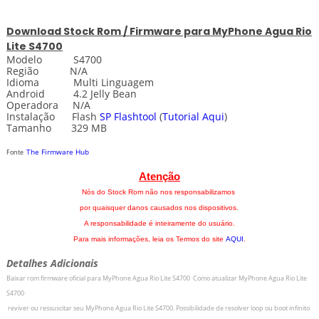
Download
Stock
Rom / Firmware para MyPhone Agua Rio
Lite S4700
Modelo S4700
Região N/A
Idioma Multi Linguagem
Android 4.2 Jelly Bean
Operadora N/A
Instalação Flash
SP
Flashtool
(
Tutorial Aqui
)
Tamanho 329 MB
The Firmware Hub
Fonte
Atenção
Nós do Stock Rom não nos responsabilizamos
por quaisquer danos causados nos dispositivos.
A responsabilidade é inteiramente do usuário.
Para mais informações, leia os Termos do site
AQUI
.
Detalhes Adicionais
Baixar rom firmware oficial para
MyPhone Agua Rio Lite S4700
Como atualizar
MyPhone Agua Rio Lite
S4700
r
eviver ou ressuscitar seu
MyPhone Agua Rio Lite S4700
.
Possibilidade de resolver loop ou boot infinito