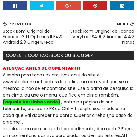
PREVIOUS
NEXT
Stock Rom Original de
Stock Rom Original de Fabrica
Fabrica LG L1 Optimus II E420
Verykool S4002 Android 4.4.2
Android 2.3 GingerBread
KitKat
COMENTE COM FACEBOOK OU BLOGGER
ATENÇÃO ANTES DE COMENTAR !!!
A senha para todos os arquivos aqui do site é
www.stockrom.net, a
ntes de pedir uma rom, verifique se a
mesma já não se encontra
no site, use a barra de pesquisa lá
em cima, ou use o menu, que fica em cima também,
(aquela barrinha verde)
, entre na página de sua
fabricante, pressione F3 ou Ctrl + f , digite seu modelo na
caixa que vai aparecer no canto superior direito (no caso do
chrome),
Instalou uma rom ou fez tal procedimento, deu certo? Faça
um comentário positivo para ajudar os demais leitores.
Att