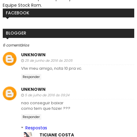
Equipe Stock Rom.
FACEBOOK
BLOGGER
6 comentários
UNKNOWN
25 de junho de 2016 às 20:05
Vlw meu amigo, nota 10 pra vc.
Responder
UNKNOWN
5 de julho de 2016 às 09:24
nao conseguir baixar
como tem que fazer ???
Responder
Respostas
TICIANE COSTA