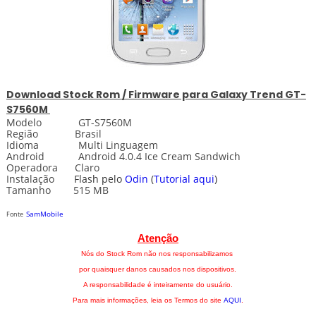
Download
Stock
Rom / Firmware para
Galaxy Trend GT-
S7560M
Modelo GT-S7560M
Região Brasil
Idioma Multi Linguagem
Android Android 4.0.4 Ice Cream Sandwich
Operadora Claro
Instalação
Flash pelo
Odin
(
Tutorial aqui
)
Tamanho 515 MB
SamMobile
Fonte
Atenção
Nós do Stock Rom não nos responsabilizamos
por quaisquer danos causados nos dispositivos.
A responsabilidade é inteiramente do usuário.
Para mais informações, leia os Termos do site
AQUI
.