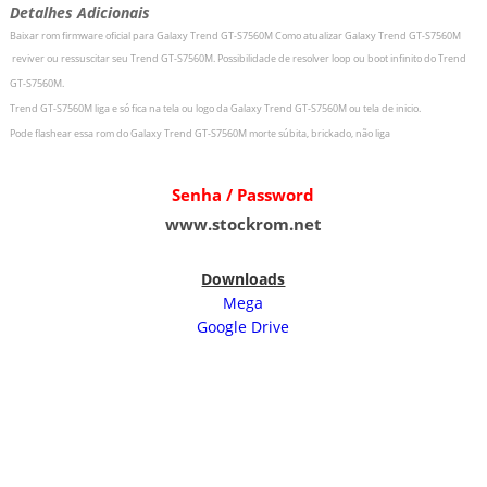
Detalhes Adicionais
Baixar rom firmware oficial para Galaxy Trend GT-S7560M
Como atualizar
Galaxy Trend GT-S7560M
r
eviver ou ressuscitar seu
Trend GT-S7560M.
Possibilidade de resolver loop ou boot infinito do
Trend
GT-S7560M.
Trend GT-S7560M liga e só fica na tela ou logo da
Galaxy Trend GT-S7560M ou tela de inicio.
Pode flashear essa rom do
Galaxy Trend GT-S7560M morte súbita, brickado, não liga
Senha / Password
www.stockrom.net
Downloads
Mega
Google Drive