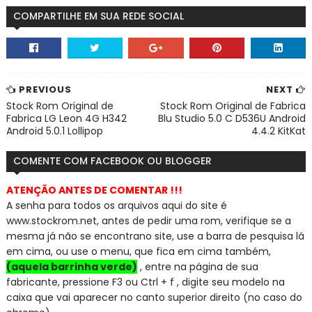
COMPARTILHE EM SUA REDE SOCIAL
PREVIOUS
NEXT
Stock Rom Original de
Stock Rom Original de Fabrica
Fabrica LG Leon 4G H342
Blu Studio 5.0 C D536U Android
Android 5.0.1 Lollipop
4.4.2 KitKat
COMENTE COM FACEBOOK OU BLOGGER
ATENÇÃO ANTES DE COMENTAR !!!
A senha para todos os arquivos aqui do site é
www.stockrom.net, a
ntes de pedir uma rom, verifique se a
mesma já não se encontra
no site, use a barra de pesquisa lá
em cima, ou use o menu, que fica em cima também,
(aquela barrinha verde)
, entre na página de sua
fabricante, pressione F3 ou Ctrl + f , digite seu modelo na
caixa que vai aparecer no canto superior direito (no caso do