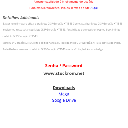
A responsabilidade é inteiramente do usuário.
Para mais informações, leia os Termos do site
AQUI
.
Detalhes Adicionais
Baixar rom firmware oficial para Moto G 3ª Geração XT1543
Como atualizar
Moto G 3ª Geração XT1543
r
eviver ou ressuscitar seu
Moto G 3ª Geração XT1543.
Possibilidade de resolver loop ou boot infinito
do
Moto G 3ª Geração XT1543.
Moto G 3ª Geração XT1543 liga e só fica na tela ou logo da
Moto G 3ª Geração XT1543 ou tela de inicio.
Pode flashear essa rom do
Moto G 3ª Geração XT1543
morte súbita, brickado, não liga
Senha / Password
www.stockrom.net
Downloads
Mega
Google Drive