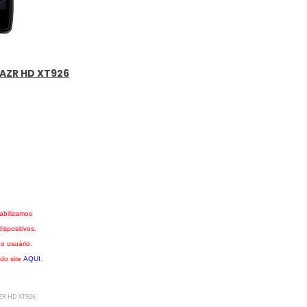
RAZR HD XT926
abilizamos
spositivos.
o usuário.
 do site
AQUI
.
ZR HD XT926