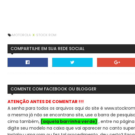
MOTOROLA
X
STOCK ROM
COMPARTILHE EM SUA REDE SOCIAL
COMENTE COM FACEBOOK OU BLOGGER
ATENÇÃO ANTES DE COMENTAR !!!
A senha para todos os arquivos aqui do site é www.stockrom
a mesma já não se encontra
no site, use a barra de pesqui
cima também,
(aquela barrinha verde)
, entre na página 
digite seu modelo na caixa que vai aparecer no canto super
Instalou uma rom ou fez tal procedimento, deu certo? Faça