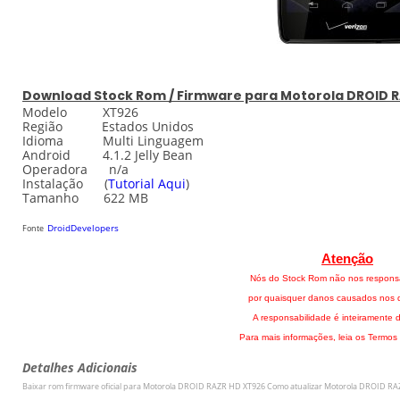
Download
Stock
Rom / Firmware para Motorola DROID 
Modelo XT926
Região Estados Unidos
Idioma Multi Linguagem
Android 4.1.2 Jelly Bean
Operadora n/a
Instalação
(
Tutorial Aqui
)
Tamanho 622 MB
DroidDevelopers
Fonte
Atenção
Nós do Stock Rom não nos respons
por quaisquer danos causados nos di
A responsabilidade é inteiramente d
Para mais informações, leia os Termos
Detalhes Adicionais
Baixar rom firmware oficial para
Motorola DROID RAZR HD XT926
Como atualizar
Motorola DROID RA