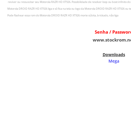
r
eviver ou ressuscitar seu
Motorola RAZR HD XT926
.
Possibilidade de resolver loop ou boot infinito do
Motorola DROID RAZR HD XT926
liga e só fica na tela ou logo da
Motorola DROID RAZR HD XT926
ou te
Pode flashear essa rom do
Motorola DROID RAZR HD XT926
morte súbita, brickado, não liga
Senha / Passwor
www.stockrom.n
Downloads
Mega