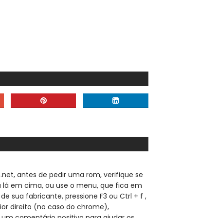
.net, a
ntes de pedir uma rom, verifique se
sa lá em cima, ou use o menu, que fica em
de sua fabricante, pressione F3 ou Ctrl + f ,
ior direito (no caso do chrome),
 um comentário positivo para ajudar os