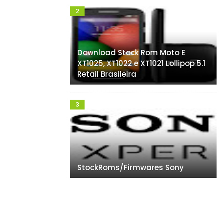
Download Stock Rom Moto E
XT1025, XT1022 e XT1021 Lollipop 5.1
Retail Brasileira
StockRoms/Firmwares Sony