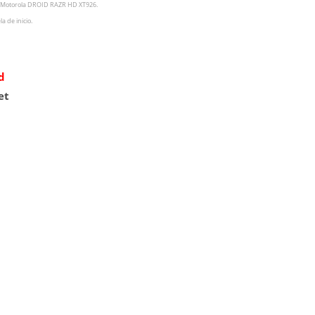
Motorola DROID RAZR HD XT926
.
la de inicio.
d
et