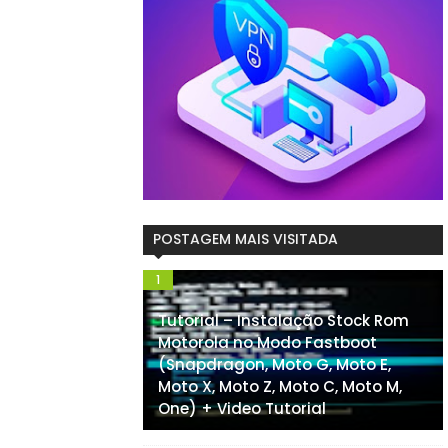
POSTAGEM MAIS VISITADA
Tutorial – Instalação Stock Rom
Motorola no Modo Fastboot
(Snapdragon, Moto G, Moto E,
Moto X, Moto Z, Moto C, Moto M,
One) + Video Tutorial