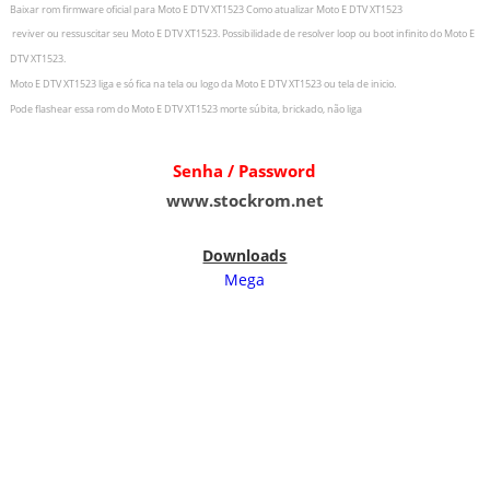
Baixar rom firmware oficial para
Moto E DTV XT1523
Como atualizar
Moto E DTV XT1523
r
eviver ou ressuscitar seu
Moto E DTV XT1523
.
Possibilidade de resolver loop ou boot infinito do
Moto E
DTV XT1523
.
Moto E DTV XT1523
liga e só fica na tela ou logo da
Moto E DTV XT1523
ou tela de inicio.
Pode flashear essa rom do
Moto E DTV XT1523
morte súbita, brickado, não liga
Senha / Password
www.stockrom.net
Downloads
Mega