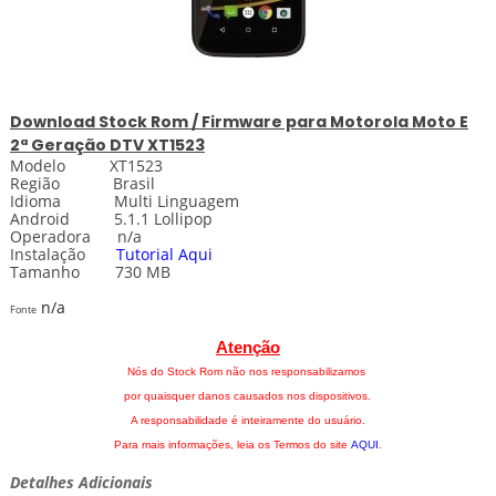
Download
Stock
Rom / Firmware para Motorola Moto E
2ª Geração DTV XT1523
Modelo XT1523
Região Brasil
Idioma Multi Linguagem
Android 5.1.1 Lollipop
Operadora n/a
Instalação
Tutorial Aqui
Tamanho 730 MB
n/a
Fonte
Atenção
Nós do Stock Rom não nos responsabilizamos
por quaisquer danos causados nos dispositivos.
A responsabilidade é inteiramente do usuário.
Para mais informações, leia os Termos do site
AQUI
.
Detalhes Adicionais