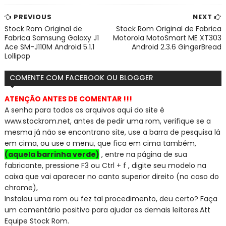
PREVIOUS
NEXT
Stock Rom Original de
Stock Rom Original de Fabrica
Fabrica Samsung Galaxy J1
Motorola MotoSmart ME XT303
Ace SM-J110M Android 5.1.1
Android 2.3.6 GingerBread
Lollipop
COMENTE COM FACEBOOK OU BLOGGER
ATENÇÃO ANTES DE COMENTAR !!!
A senha para todos os arquivos aqui do site é
www.stockrom.net, a
ntes de pedir uma rom, verifique se a
mesma já não se encontra
no site, use a barra de pesquisa lá
em cima, ou use o menu, que fica em cima também,
(aquela barrinha verde)
, entre na página de sua
fabricante, pressione F3 ou Ctrl + f , digite seu modelo na
caixa que vai aparecer no canto superior direito (no caso do
chrome),
Instalou uma rom ou fez tal procedimento, deu certo? Faça
um comentário positivo para ajudar os demais leitores.
Att
Equipe Stock Rom.