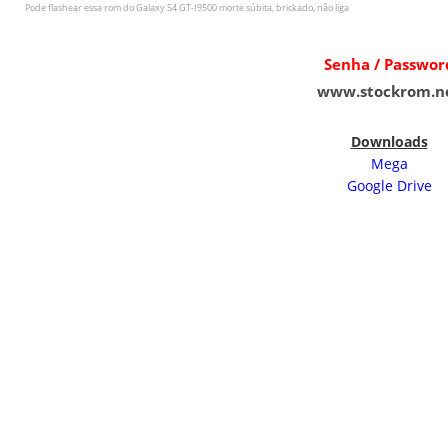
Pode flashear essa rom do
Galaxy S4 GT-I9500
morte súbita, brickado, não liga
Senha / Passwor
www.stockrom.n
Downloads
Mega
Google Drive