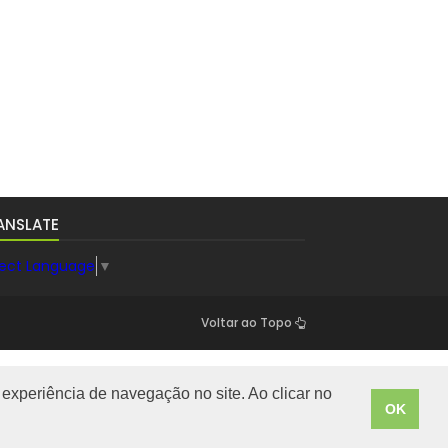
ANSLATE
lect Language
▼
Voltar ao Topo
experiência de navegação no site. Ao clicar no
OK