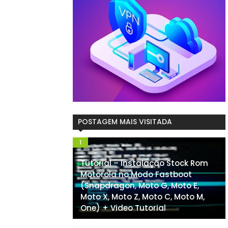
POSTAGEM MAIS VISITADA
Tutorial – Instalação Stock Rom
Motorola no Modo Fastboot
(Snapdragon, Moto G, Moto E,
Moto X, Moto Z, Moto C, Moto M,
One) + Video Tutorial