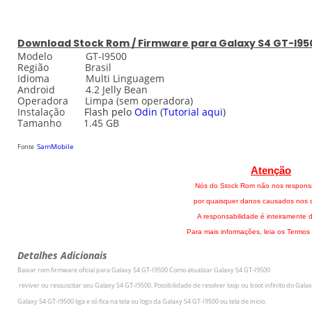
Download
Stock
Rom / Firmware para Galaxy S4 GT-I95
Modelo GT-I9500
Região Brasil
Idioma Multi Linguagem
Android
4.2 Jelly Bean
Operadora Limpa (sem operadora)
Instalação
Flash pelo
Odin
(
Tutorial aqui
)
Tamanho 1.45 GB
SamMobile
Fonte
Atenção
Nós do Stock Rom não nos respons
por quaisquer danos causados nos di
A responsabilidade é inteiramente d
Para mais informações, leia os Termos
Detalhes Adicionais
Baixar rom firmware oficial para
Galaxy S4 GT-I9500
Como atualizar
Galaxy S4 GT-I9500
r
eviver ou ressuscitar seu
Galaxy S4 GT-I9500
.
Possibilidade de resolver loop ou boot infinito do
Galax
Galaxy S4 GT-I9500
liga e só fica na tela ou logo da
Galaxy S4 GT-I9500
ou tela de inicio.