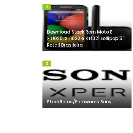
Download Stock Rom Moto E
XT1025, XT1022 e XT1021 Lollipop 5.1
Retail Brasileira
StockRoms/Firmwares Sony