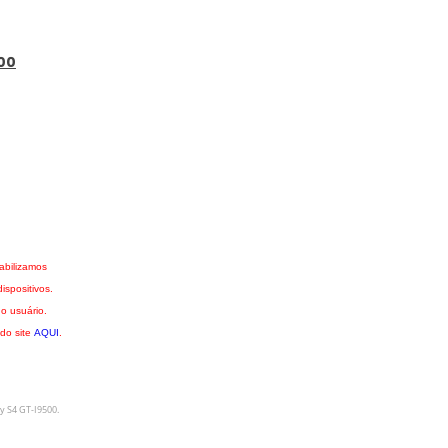
00
abilizamos
spositivos.
o usuário.
 do site
AQUI
.
y S4 GT-I9500
.