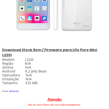
Download
Stock
Rom / Firmware para
Life Pure Mini
L220i
Modelo L220I
Região N/A
Idioma N/A
Android 4.2 Jelly Bean
Operadora N/A
Instalação N/A
Tamanho 533 MB
4shared
Fonte
Atenção
Nós do Stock Rom não nos responsabilizamos