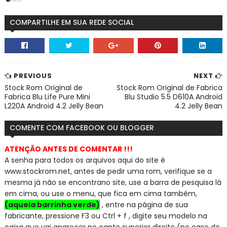
COMPARTILHE EM SUA REDE SOCIAL
PREVIOUS
NEXT
Stock Rom Original de
Stock Rom Original de Fabrica
Fabrica Blu Life Pure Mini
Blu Studio 5.5 D610A Android
L220A Android 4.2 Jelly Bean
4.2 Jelly Bean
COMENTE COM FACEBOOK OU BLOGGER
ATENÇÃO ANTES DE COMENTAR !!!
A senha para todos os arquivos aqui do site é
www.stockrom.net, a
ntes de pedir uma rom, verifique se a
mesma já não se encontra
no site, use a barra de pesquisa lá
em cima, ou use o menu, que fica em cima também,
(aquela barrinha verde)
, entre na página de sua
fabricante, pressione F3 ou Ctrl + f , digite seu modelo na
caixa que vai aparecer no canto superior direito (no caso do