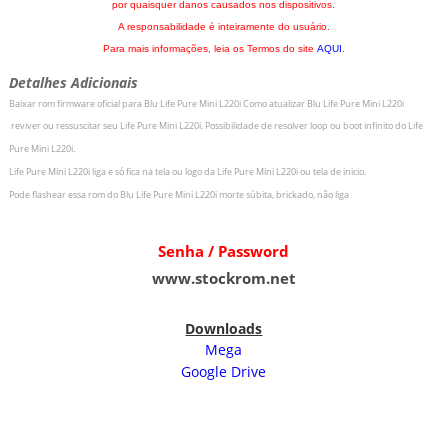
por quaisquer danos causados nos dispositivos.
A responsabilidade é inteiramente do usuário.
Para mais informações, leia os Termos do site
AQUI
.
Detalhes Adicionais
Baixar rom firmware oficial para
Blu
Life Pure Mini L220i
Como atualizar
Blu
Life Pure Mini L220i
r
eviver ou ressuscitar seu
Life Pure Mini L220i
.
Possibilidade de resolver loop ou boot infinito do
Life
Pure Mini L220i
.
Life Pure Mini L220i
liga e só fica na tela ou logo da
Life Pure Mini L220i
ou tela de inicio.
Pode flashear essa rom do
Blu
Life Pure Mini L220i
morte súbita, brickado, não liga
Senha / Password
www.stockrom.net
Downloads
Mega
Google Drive