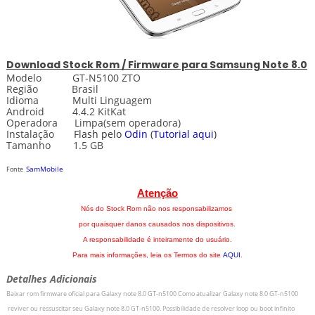
Download
Stock
Rom / Firmware para Samsung Note 8.0
Modelo GT-N5100 ZTO
Região Brasil
Idioma Multi Linguagem
Android 4.4.2 KitKat
Operadora Limpa(sem operadora)
Instalação
Flash pelo
Odin
(
Tutorial aqui
)
Tamanho 1.5 GB
SamMobile
Fonte
Atenção
Nós do Stock Rom não nos responsabilizamos
por quaisquer danos causados nos dispositivos.
A responsabilidade é inteiramente do usuário.
Para mais informações, leia os Termos do site
AQUI
.
Detalhes Adicionais
Baixar rom firmware oficial para
Galaxy note 8.0 GT-n5100
Como atualizar
Galaxy note 8.0 GT-n5100
r
eviver ou ressuscitar seu
Galaxy note 8.0 GT-n5100
.
Possibilidade de resolver loop ou boot infinito