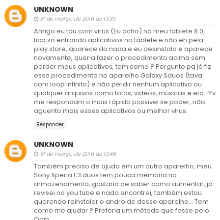
UNKNOWN
31 de março de 2016 às 13:39
Amigo eu tou com virús (Eu acho) no meu tablete 8.0,
fica só entrando aplicativos no tablete e não eh pela
play store, aparece do nada e eu desinstalo e aparece
novamente, queria fazer o procedimento acima sem
perder meus aplicativos, tem como ? Pergunto pq já fiz
esse procedimento no aparelho Galaxy Sduos (tava
com loop infinito) e não perdir nenhum aplicativo ou
qualquer arquivos como fotos, videos, músicas e etc. Pfv
me respondam o mais rápido possivel se poder, não
aguento mais esses aplicativos ou melhor virus.
Responder
UNKNOWN
31 de março de 2016 às 13:46
Também preciso de ajuda em um outro aparelho, meu
Sony Xperia E3 duos tem pouca memória no
armazenamento, gostaria de saber como aumentar, já
revisei no you tube e nada encontrei, também estou
querendo reinstalar o androide desse aparelho... Tem
como me ajudar ? Preferia um método que fosse pelo
Odin.