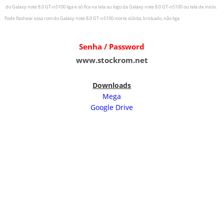
do
Galaxy note 8.0 GT-n5100
liga e só fica na tela ou logo da
Galaxy note 8.0 GT-n5100
ou tela de inicio.
Pode flashear essa rom do
Galaxy note 8.0 GT-n5100
morte súbita, brickado, não liga
Senha / Password
www.stockrom.net
Downloads
Mega
Google Drive