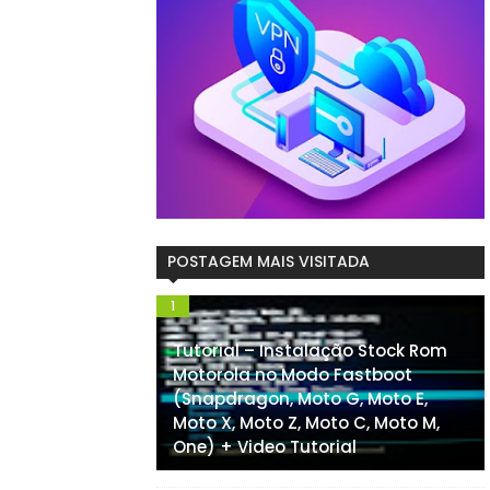
POSTAGEM MAIS VISITADA
Tutorial – Instalação Stock Rom
Motorola no Modo Fastboot
(Snapdragon, Moto G, Moto E,
Moto X, Moto Z, Moto C, Moto M,
One) + Video Tutorial