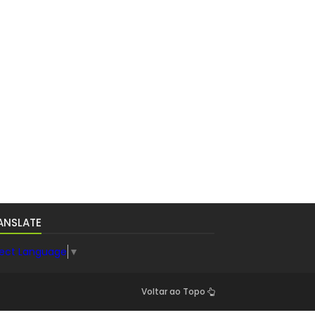
ANSLATE
lect Language
▼
Voltar ao Topo