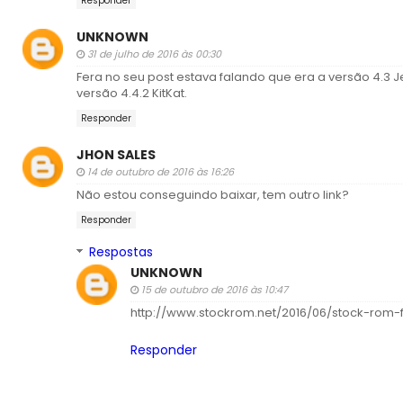
Responder
UNKNOWN
31 de julho de 2016 às 00:30
Fera no seu post estava falando que era a versão 4.3 
versão 4.4.2 KitKat.
Responder
JHON SALES
14 de outubro de 2016 às 16:26
Não estou conseguindo baixar, tem outro link?
Responder
Respostas
UNKNOWN
15 de outubro de 2016 às 10:47
http://www.stockrom.net/2016/06/stock-rom-
Responder