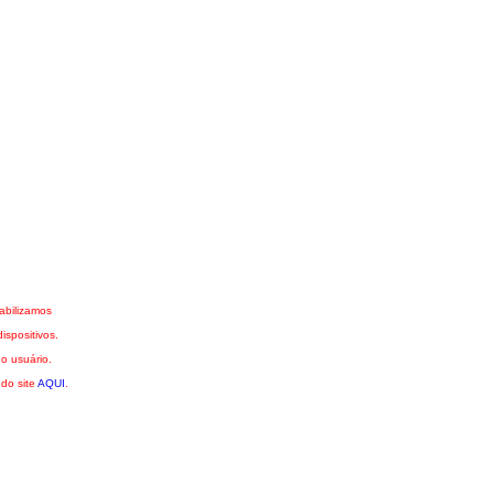
abilizamos
spositivos.
o usuário.
 do site
AQUI
.