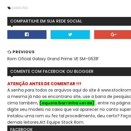
SAMSUNG
COMPARTILHE EM SUA REDE SOCIAL
PREVIOUS
Rom Oficial Galaxy Grand Prime VE SM-G531F
COMENTE COM FACEBOOK OU BLOGGER
ATENÇÃO ANTES DE COMENTAR !!!
A senha para todos os arquivos aqui do site é www.stockrom
a mesma já não se encontra
no site, use a barra de pesqui
cima também,
(aquela barrinha verde)
, entre na página 
digite seu modelo na caixa que vai aparecer no canto super
Instalou uma rom ou fez tal procedimento, deu certo? Faça
demais leitores.
Att Equipe Stock Rom.
FACEBOOK