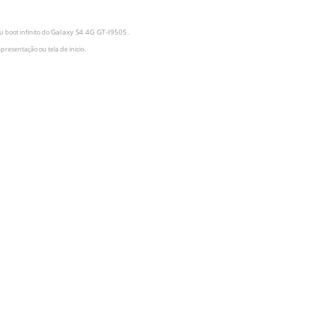
Galaxy S4 4G GT-I9505
u boot infinito do
.
apresentação ou tela de inicio.