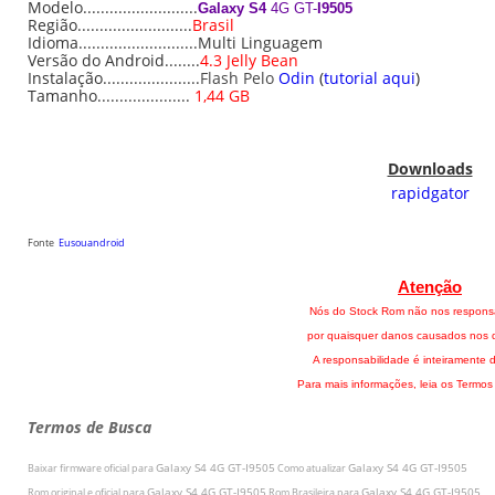
Modelo..........................
Galaxy S4
4G GT-
I9505
Região..........................
Brasil
Idioma...........................Multi Linguagem
Versão do Android........
4.3 Jelly Bean
Instalação......................
Flash Pelo
Odin
(
tutorial aqui
)
Tamanho.....................
1,44 GB
Downloads
rapidgator
Fonte
Eusouandroid
Atenção
Nós do Stock Rom não nos respons
por quaisquer danos causados nos di
A responsabilidade é inteiramente d
Para mais informações, leia os Termos
Termos de Busca
Galaxy S4 4G GT-I9505
Galaxy S4 4G GT-I9505
Baixar firmware oficial para
Como atualizar
Galaxy S4 4G GT-I9505
Galaxy S4 4G GT-I9505
Rom original e oficial para
Rom Brasileira para