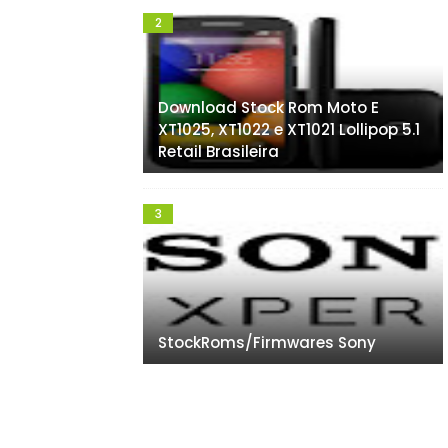
Download Stock Rom Moto E
XT1025, XT1022 e XT1021 Lollipop 5.1
Retail Brasileira
StockRoms/Firmwares Sony