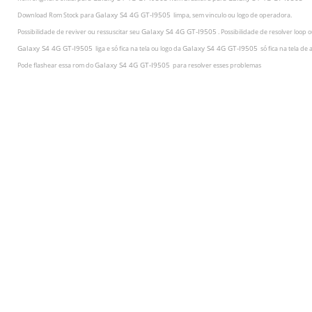
Galaxy S4 4G GT-I9505
Download Rom Stock para
limpa, sem vinculo ou logo de operadora.
Galaxy S4 4G GT-I9505
Possibilidade de reviver ou ressuscitar seu
.
Possibilidade de resolver loop o
Galaxy S4 4G GT-I9505
Galaxy S4 4G GT-I9505
liga e só fica na tela ou logo da
só fica na tela de 
Galaxy S4 4G GT-I9505
Pode flashear essa rom do
para resolver esses problemas