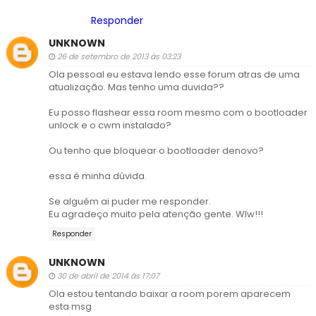
Responder
UNKNOWN
26 de setembro de 2013 às 03:23
Ola pessoal eu estava lendo esse forum atras de uma
atualização. Mas tenho uma duvida??
Eu posso flashear essa room mesmo com o bootloader
unlock e o cwm instalado?
Ou tenho que bloquear o bootloader denovo?
essa é minha dúvida.
Se alguém ai puder me responder.
Eu agradeço muito pela atenção gente. Wlw!!!
Responder
UNKNOWN
30 de abril de 2014 às 17:07
Ola estou tentando baixar a room porem aparecem
esta msg