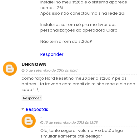
Instalei no meu st26a e o sistema aparece
como st26i.
Após isso não conectou mais na rede 2G.
Instalei essa rom só pra me livrar das
personalizações da operadora Claro.
Não tem a rom do st26a?
Responder
UNKNOWN
5 de setembro de 2013 às 18:10
como faço Hard Reset no meu Xperia st26a ? pelos
botoes .. ta travado com email da minha mae e ela nao
sabe ! :\
Responder
Respostas
.
16 de setembro de 2013 às 13:28
Olá, tente segurar volume + e botão liga
simultaneamente até desligar