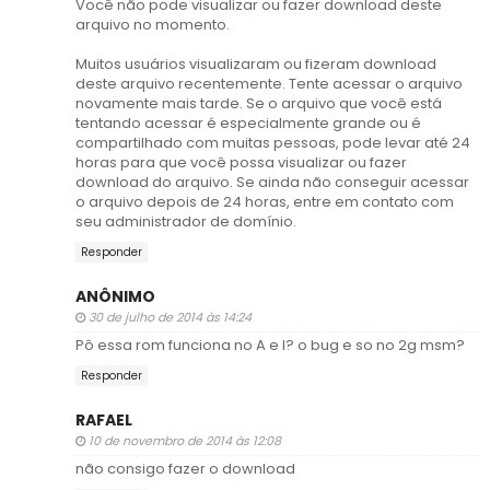
Você não pode visualizar ou fazer download deste
arquivo no momento.
Muitos usuários visualizaram ou fizeram download
deste arquivo recentemente. Tente acessar o arquivo
novamente mais tarde. Se o arquivo que você está
tentando acessar é especialmente grande ou é
compartilhado com muitas pessoas, pode levar até 24
horas para que você possa visualizar ou fazer
download do arquivo. Se ainda não conseguir acessar
o arquivo depois de 24 horas, entre em contato com
seu administrador de domínio.
Responder
ANÔNIMO
30 de julho de 2014 às 14:24
Pô essa rom funciona no A e I? o bug e so no 2g msm?
Responder
RAFAEL
10 de novembro de 2014 às 12:08
não consigo fazer o download