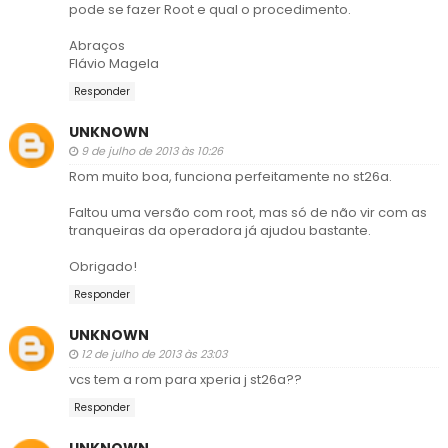
pode se fazer Root e qual o procedimento.
Abraços
Flávio Magela
Responder
UNKNOWN
9 de julho de 2013 às 10:26
Rom muito boa, funciona perfeitamente no st26a.
Faltou uma versão com root, mas só de não vir com as
tranqueiras da operadora já ajudou bastante.
Obrigado!
Responder
UNKNOWN
12 de julho de 2013 às 23:03
vcs tem a rom para xperia j st26a??
Responder
UNKNOWN