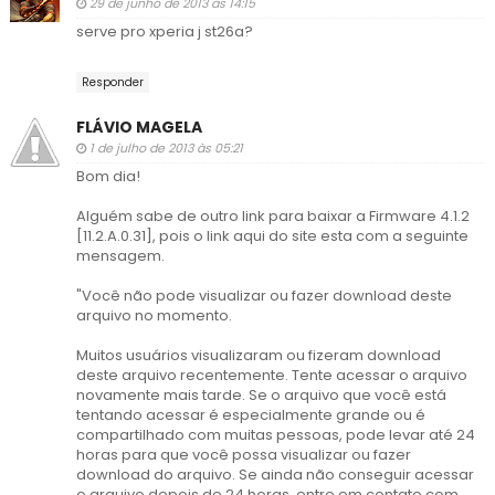
29 de junho de 2013 às 14:15
serve pro xperia j st26a?
Responder
FLÁVIO MAGELA
1 de julho de 2013 às 05:21
Bom dia!
Alguém sabe de outro link para baixar a Firmware 4.1.2
[11.2.A.0.31], pois o link aqui do site esta com a seguinte
mensagem.
"Você não pode visualizar ou fazer download deste
arquivo no momento.
Muitos usuários visualizaram ou fizeram download
deste arquivo recentemente. Tente acessar o arquivo
novamente mais tarde. Se o arquivo que você está
tentando acessar é especialmente grande ou é
compartilhado com muitas pessoas, pode levar até 24
horas para que você possa visualizar ou fazer
download do arquivo. Se ainda não conseguir acessar
o arquivo depois de 24 horas, entre em contato com