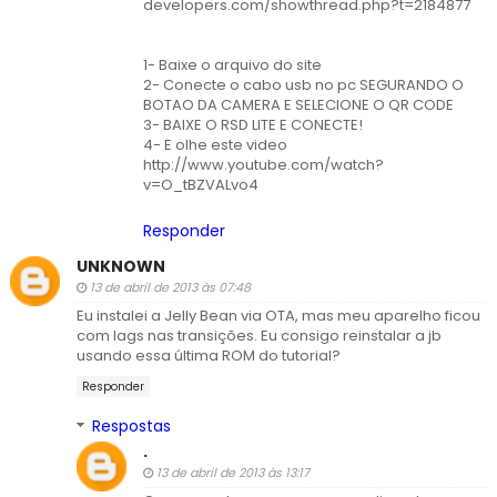
developers.com/showthread.php?t=2184877
1- Baixe o arquivo do site
2- Conecte o cabo usb no pc SEGURANDO O
BOTAO DA CAMERA E SELECIONE O QR CODE
3- BAIXE O RSD LITE E CONECTE!
4- E olhe este video
http://www.youtube.com/watch?
v=O_tBZVALvo4
Responder
UNKNOWN
13 de abril de 2013 às 07:48
Eu instalei a Jelly Bean via OTA, mas meu aparelho ficou
com lags nas transições. Eu consigo reinstalar a jb
usando essa última ROM do tutorial?
Responder
Respostas
.
13 de abril de 2013 às 13:17