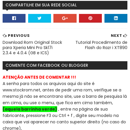
COMPARTILHE EM SUA REDE SOCIAL
PREVIOUS
NEXT
Download Rom Original Stock
Tutorial Procedimento de
para Xperia Mini Pro Sk17i
Flash do Razr i XT890
2.3.4 e 4.0.4 (GB e ICS)
COMENTE COM FACEBOOK OU BLOGGER
ATENÇÃO ANTES DE COMENTAR !!!
A senha para todos os arquivos aqui do site é
www.stockrom.net, a
ntes de pedir uma rom, verifique se a
mesma já não se encontra
no site, use a barra de pesquisa lá
em cima, ou use o menu, que fica em cima também,
(aquela barrinha verde)
, entre na página de sua
fabricante, pressione F3 ou Ctrl + f , digite seu modelo na
caixa que vai aparecer no canto superior direito (no caso do
chrome),