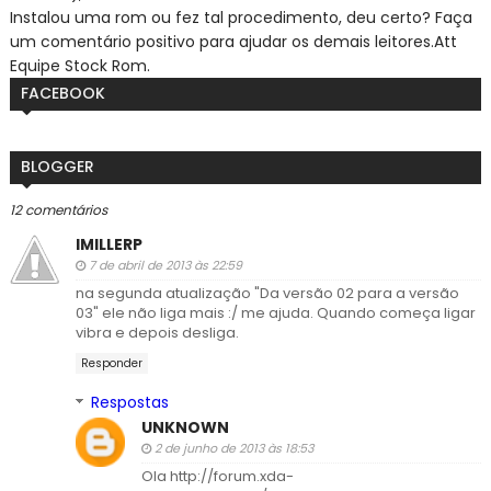
Instalou uma rom ou fez tal procedimento, deu certo? Faça
um comentário positivo para ajudar os demais leitores.
Att
Equipe Stock Rom.
FACEBOOK
BLOGGER
12 comentários
IMILLERP
7 de abril de 2013 às 22:59
na segunda atualização "Da versão 02 para a versão
03" ele não liga mais :/ me ajuda. Quando começa ligar
vibra e depois desliga.
Responder
Respostas
UNKNOWN
2 de junho de 2013 às 18:53
Ola http://forum.xda-