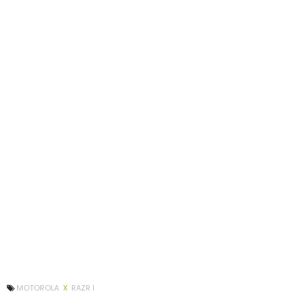
MOTOROLA
X
RAZR I