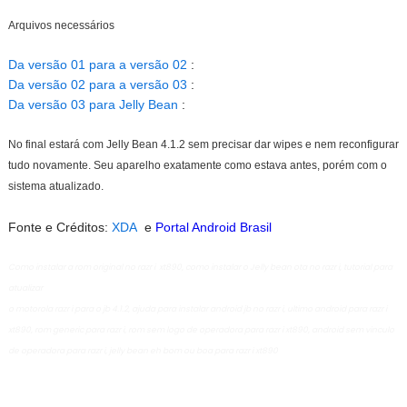
Arquivos necessários
Da versão 01 para a versão 02
:
Da versão 02 para a versão 03
:
Da versão 03 para Jelly Bean
:
No final estará com Jelly Bean 4.1.2 sem precisar dar wipes e nem reconfigurar
tudo novamente. Seu aparelho exatamente como estava antes, porém com o
sistema atualizado.
Fonte e Créditos:
XDA
e
Portal Android Brasil
Como instalar a rom original no razr i xt890, como instalar o Jelly bean ota no razr i, tutorial para
atualizar
o motorola razr i para o jb 4.1.2, ajuda para instalar android jb no razr i, ultimo android para razr i
xt890, rom generic para razr i, rom sem logo de operadora para razr i xt890, android sem vinculo
de operadora para razr i, jelly bean eh bom ou boa para razr i xt890