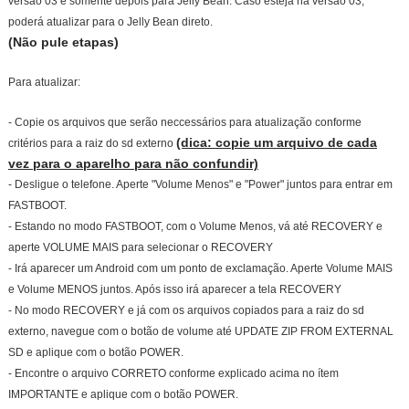
versão 03 e somente depois para Jelly Bean. Caso esteja na versão 03,
poderá atualizar para o Jelly Bean direto.
(Não pule etapas)
Para atualizar:
- Copie os arquivos que serão neccessários para atualização conforme
(dica: copie um arquivo de cada
critérios para a raiz do sd externo
vez para o aparelho para não confundir)
- Desligue o telefone. Aperte "Volume Menos" e "Power" juntos para entrar em
FASTBOOT.
- Estando no modo FASTBOOT, com o Volume Menos, vá até RECOVERY e
aperte VOLUME MAIS para selecionar o RECOVERY
- Irá aparecer um Android com um ponto de exclamação. Aperte Volume MAIS
e Volume MENOS juntos. Após isso irá aparecer a tela RECOVERY
- No modo RECOVERY e já com os arquivos copiados para a raiz do sd
externo, navegue com o botão de volume até UPDATE ZIP FROM EXTERNAL
SD e aplique com o botão POWER.
- Encontre o arquivo CORRETO conforme explicado acima no ítem
IMPORTANTE e aplique com o botão POWER.